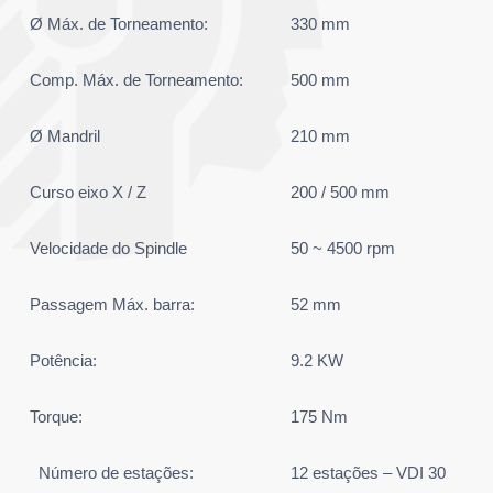
Ø Máx. de Torneamento:
330 mm
Comp. Máx. de Torneamento:
500 mm
Ø Mandril
210 mm
Curso eixo X / Z
200 / 500 mm
Velocidade do Spindle
50 ~ 4500 rpm
Passagem Máx. barra:
52 mm
Potência:
9.2 KW
Torque:
175 Nm
Número de estações:
12 estações – VDI 30