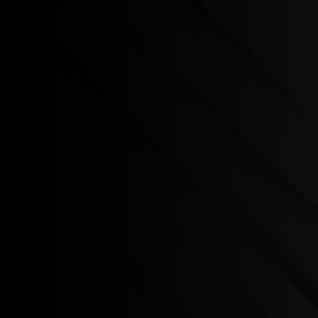
AX
TORNO
A série AX, flexível mas rígida, foi concebida para
corresponder a necessidades variadas.