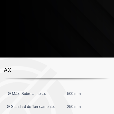
A nova AX está equipada com um eixo C e um eixo Y para
a gestão de todos os tipos de operações de torneamento e
fresagem. O centro de multifunções AX adequa-se
perfeitamente à produção de pequenas peças mecânicas
para veículos motorizados e componentes hidráulicos e
eletrónicos.
AX
Ø Máx. Sobre a mesa:
500 mm
Ø Standard de Torneamento:
250 mm