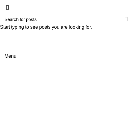
HOME
EMPRESA
SERVIÇOS
NOTÍCIAS
CONTACTOS
Start typing to see posts you are looking for.
Menu
SERVIÇOS
HOME
SERVIÇOS