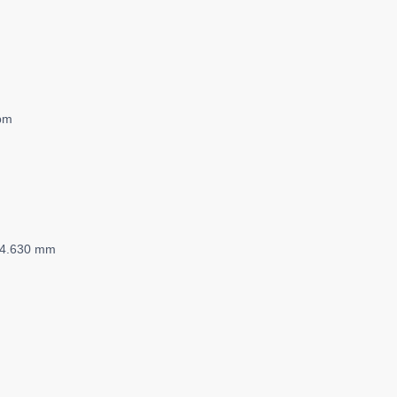
rpm
x 4.630 mm