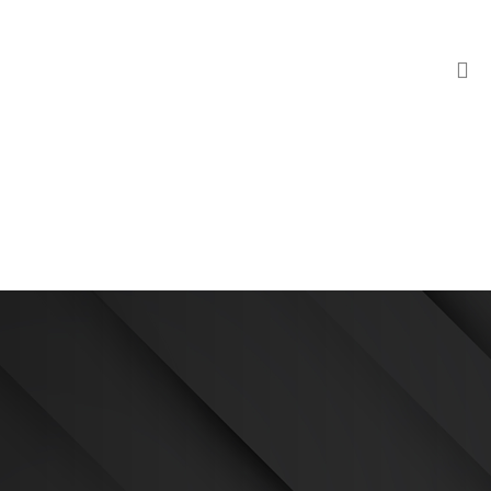
o de três eixos flexíveis e modulares.Ampla distância entre