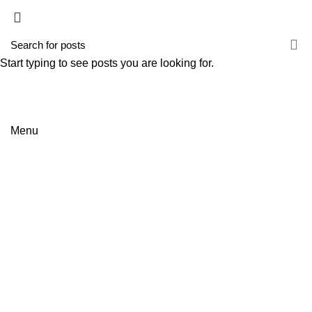
HOME
EMPRESA
SERVIÇOS
NOTÍCIAS
CONTACTOS
Start typing to see posts you are looking for.
Menu
Blog
HOME
NOTICIAS