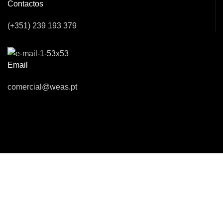
Contactos
(+351) 239 193 379
Email
comercial@weas.pt
Desenvolvido por
WOY
- Marketing Digital, Desenvolvimento WEB,
APP & Software a Medida
Política de Privacidade | Política de Cookies | Livro de Reclamações